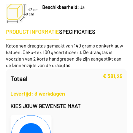
Beschikbaarheid:
Ja
42 cm
38 cm
PRODUCT INFORMATIE
SPECIFICATIES
Katoenen draagtas gemaakt van 140 grams donkerblauw
katoen, Oeko-tex 100 gecertificeerd. De draagtas is
voorzien van 2 korte handgrepen die zijn aangestikt aan
de binnenzijde van de draagtas.
€
381,25
Totaal
Levertijd: 3 werkdagen
KIES JOUW GEWENSTE MAAT
P101931-11
38 x 42 cm