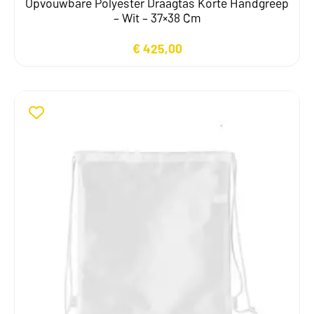
Opvouwbare Polyester Draagtas Korte Handgreep
– Wit – 37×38 Cm
€
425,00