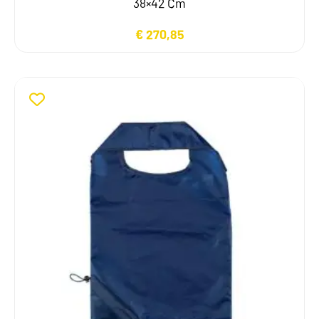
38×42 Cm
€
270,85