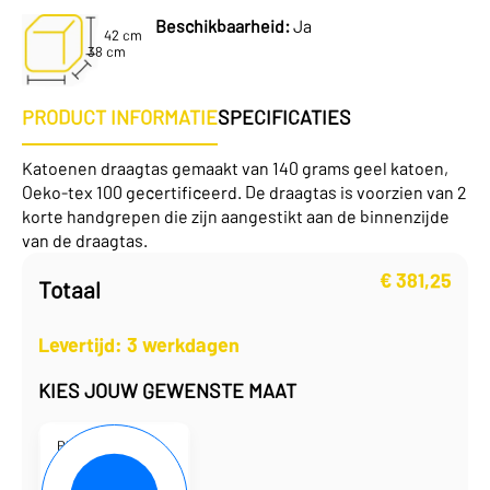
Beschikbaarheid:
Ja
42 cm
38 cm
PRODUCT INFORMATIE
SPECIFICATIES
Katoenen draagtas gemaakt van 140 grams geel katoen,
Oeko-tex 100 gecertificeerd. De draagtas is voorzien van 2
korte handgrepen die zijn aangestikt aan de binnenzijde
van de draagtas.
€
381,25
Totaal
Levertijd: 3 werkdagen
KIES JOUW GEWENSTE MAAT
P101931-05
38 x 42 cm