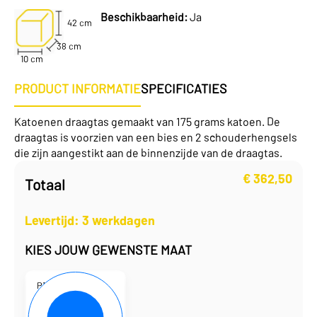
Beschikbaarheid:
Ja
42 cm
38 cm
10 cm
PRODUCT INFORMATIE
SPECIFICATIES
Katoenen draagtas gemaakt van 175 grams katoen. De
draagtas is voorzien van een bies en 2 schouderhengsels
die zijn aangestikt aan de binnenzijde van de draagtas.
€
362,50
Totaal
Levertijd: 3 werkdagen
KIES JOUW GEWENSTE MAAT
P101942
38 x 10 x 42 cm
€
2,90
per eenheid