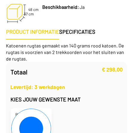
Beschikbaarheid:
Ja
48 cm
37 cm
PRODUCT INFORMATIE
SPECIFICATIES
Katoenen rugtas gemaakt van 140 grams rood katoen. De
rugtas is voorzien van 2 trekkoorden voor het sluiten van
de rugtas.
€
298,00
Totaal
Levertijd: 3 werkdagen
KIES JOUW GEWENSTE MAAT
P101935-08
37 x 48 cm
€
1,49
per eenheid
€
298,00
per doos