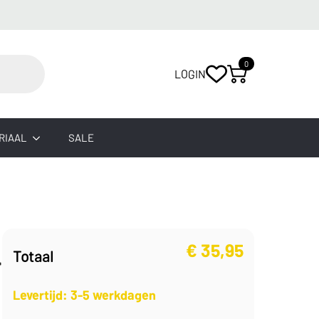
0
LOGIN
RIAAL
SALE
€
35,95
Totaal
F
Levertijd: 3-5 werkdagen