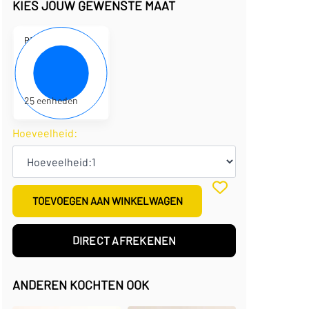
KIES JOUW GEWENSTE MAAT
P1100600
19,5 x 0,5 x 9,5 cm
€
1,44
per eenheid
€
35,95
per doos
25 eenheden
Hoeveelheid:
TOEVOEGEN AAN WINKELWAGEN
DIRECT AFREKENEN
ANDEREN KOCHTEN OOK