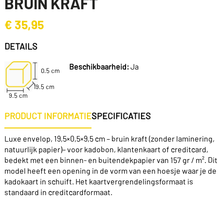
BRUIN KRAFT
€
35,95
DETAILS
Beschikbaarheid:
Ja
0.5 cm
19.5 cm
9.5 cm
PRODUCT INFORMATIE
SPECIFICATIES
Luxe envelop, 19,5×0,5×9,5 cm – bruin kraft
(zonder laminering,
natuurlijk papier)
– voor kadobon, klantenkaart of creditcard,
bedekt met een binnen- en buitendekpapier van 157 gr / m². Dit
model heeft een opening in de vorm van een hoesje waar je de
kadokaart in schuift.
Het kaartvergrendelingsformaat is
standaard in creditcardformaat.