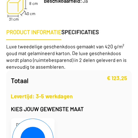
Beschikbaarheid:
Ja
8 cm
40 cm
31 cm
PRODUCT INFORMATIE
SPECIFICATIES
Luxe tweedelige geschenkdoos gemaakt van 420 g/m²
goud mat gelamineerd karton. De luxe geschenkdoos
wordt plano (ruimtebesparend) in 2 delen geleverd en is
eenvoudig te assembleren.
€
123,25
Totaal
Levertijd: 3-5 werkdagen
KIES JOUW GEWENSTE MAAT
D330167
40 x 31 x 8 cm
€
2,47
per eenheid