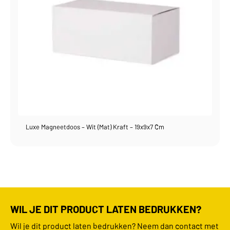
Luxe Magneetdoos – Wit (mat) Kraft – 19x9x7 Cm
WIL JE DIT PRODUCT LATEN BEDRUKKEN?
Wil je dit product laten bedrukken? Neem dan contact met