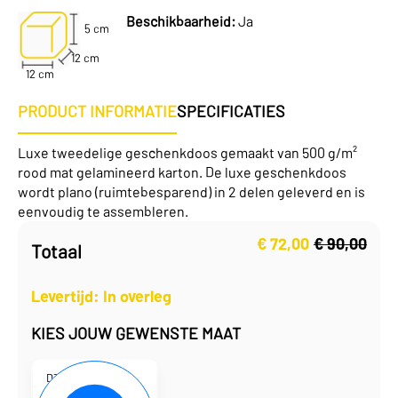
Beschikbaarheid:
Ja
5 cm
12 cm
12 cm
PRODUCT INFORMATIE
SPECIFICATIES
Luxe tweedelige geschenkdoos gemaakt van 500 g/m²
rood mat gelamineerd karton. De luxe geschenkdoos
wordt plano (ruimtebesparend) in 2 delen geleverd en is
eenvoudig te assembleren.
€
72,00
€
90,00
Totaal
Oorspronkelijke
Huidige
prijs
prijs
was:
is:
Levertijd: In overleg
€ 90,00.
€ 72,00.
KIES JOUW GEWENSTE MAAT
D330128
12 x 12 x 5,5 cm