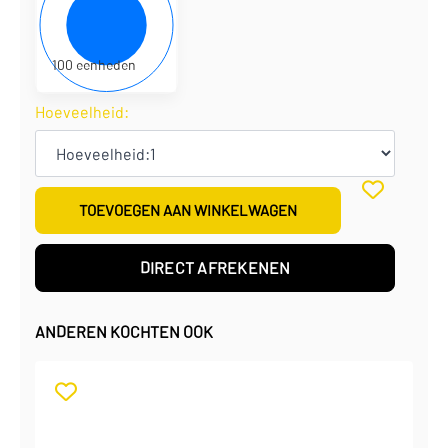
€
0,72
per eenheid
€
72,00
per doos
100 eenheden
Hoeveelheid:
TOEVOEGEN AAN WINKELWAGEN
DIRECT AFREKENEN
ANDEREN KOCHTEN OOK