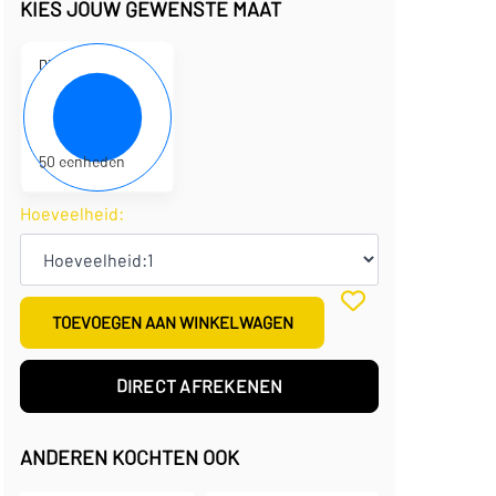
KIES JOUW GEWENSTE MAAT
D330164
40 x 31 x 8 cm
€
2,51
per eenheid
€
125,65
per doos
50 eenheden
Hoeveelheid:
TOEVOEGEN AAN WINKELWAGEN
DIRECT AFREKENEN
ANDEREN KOCHTEN OOK