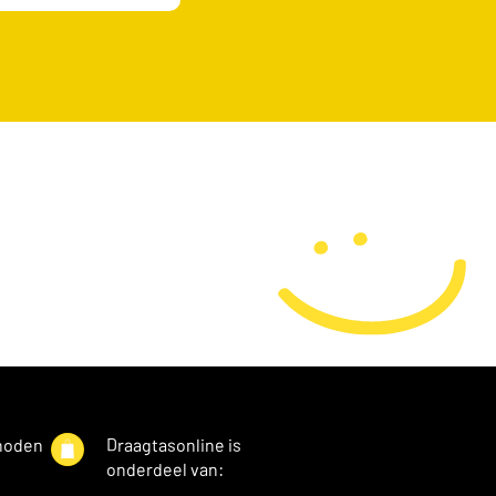
hoden
Draagtasonline is
onderdeel van: