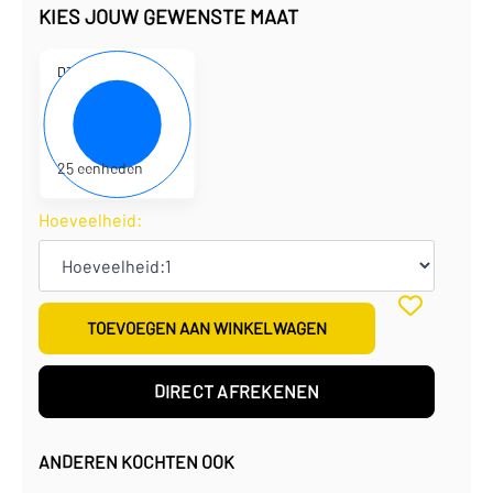
KIES JOUW GEWENSTE MAAT
D310238
19 x 9 x 7 cm
€
2,52
per eenheid
€
63,00
per doos
25 eenheden
Hoeveelheid:
TOEVOEGEN AAN WINKELWAGEN
DIRECT AFREKENEN
ANDEREN KOCHTEN OOK