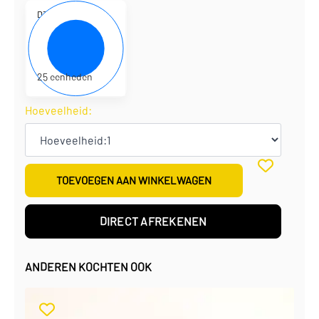
D310016
12 x 7 x 2 cm
€
2,08
per eenheid
€
51,95
per doos
25 eenheden
Hoeveelheid:
TOEVOEGEN AAN WINKELWAGEN
DIRECT AFREKENEN
ANDEREN KOCHTEN OOK