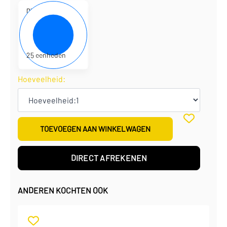
D310200
22 x 22 x 22 cm
€
4,91
per eenheid
€
122,75
per doos
25 eenheden
Hoeveelheid:
TOEVOEGEN AAN WINKELWAGEN
DIRECT AFREKENEN
ANDEREN KOCHTEN OOK