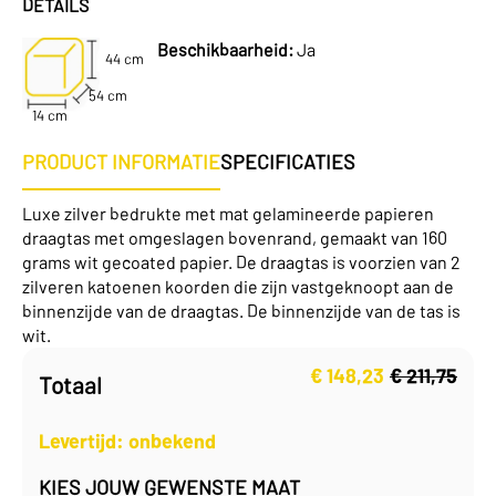
DETAILS
Beschikbaarheid:
Ja
44 cm
54 cm
14 cm
PRODUCT INFORMATIE
SPECIFICATIES
Luxe zilver bedrukte met mat gelamineerde papieren
draagtas met omgeslagen bovenrand, gemaakt van 160
grams wit gecoated papier. De draagtas is voorzien van 2
zilveren katoenen koorden die zijn vastgeknoopt aan de
binnenzijde van de draagtas. De binnenzijde van de tas is
wit.
€
148,23
€
211,75
Totaal
Oorspronkelijke
Huidige
prijs
prijs
was:
is:
Levertijd: onbekend
€ 211,75.
€ 148,23.
KIES JOUW GEWENSTE MAAT