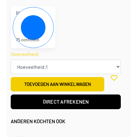
D130234
54 x 14 x 44,5 + 6 cm
€
1,98
per eenheid
€
148,23
per doos
75 eenheden
Hoeveelheid:
TOEVOEGEN AAN WINKELWAGEN
DIRECT AFREKENEN
ANDEREN KOCHTEN OOK