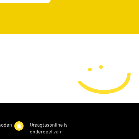
hoden
Draagtasonline is
onderdeel van: