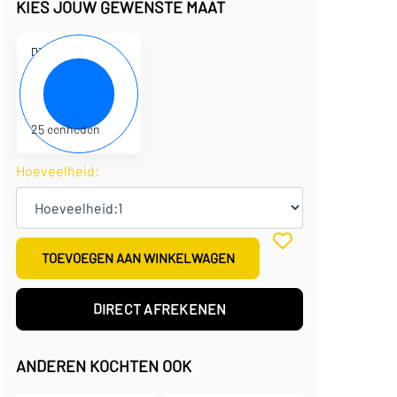
KIES JOUW GEWENSTE MAAT
D320122
42,5 x 31 x 15,5 cm
€
3,64
per eenheid
€
91,00
per doos
25 eenheden
Hoeveelheid:
TOEVOEGEN AAN WINKELWAGEN
DIRECT AFREKENEN
ANDEREN KOCHTEN OOK