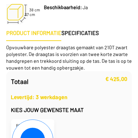
Beschikbaarheid:
Ja
38 cm
37 cm
PRODUCT INFORMATIE
SPECIFICATIES
Opvouwbare polyester draagtas gemaakt van 210T zwart
polyester. De draagtas is voorzien van twee korte zwarte
handgrepen en trekkoord sluiting op de tas. De tas is op te
vouwen tot een handig opbergzakje.
€
425,00
Totaal
Levertijd: 3 werkdagen
KIES JOUW GEWENSTE MAAT
P101800-02
37 x 38 cm