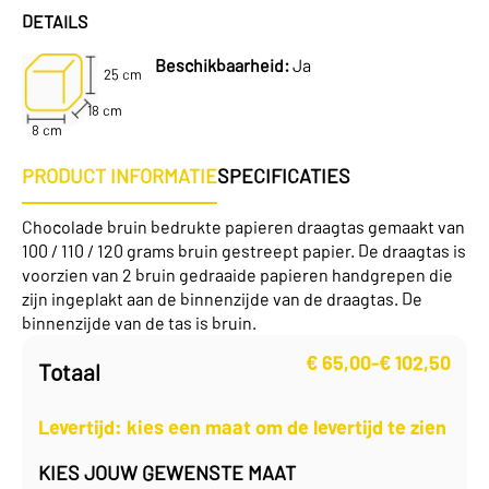
DETAILS
Beschikbaarheid:
Ja
25 cm
18 cm
8 cm
PRODUCT INFORMATIE
SPECIFICATIES
Chocolade bruin bedrukte papieren draagtas gemaakt van
100 / 110 / 120 grams bruin gestreept papier. De draagtas is
voorzien van 2 bruin gedraaide papieren handgrepen die
zijn ingeplakt aan de binnenzijde van de draagtas. De
binnenzijde van de tas is bruin.
€
65,00
-
€
102,50
Totaal
Prijsklasse:
€ 65,00
tot
Levertijd: kies een maat om de levertijd te zien
€ 102,50
KIES JOUW GEWENSTE MAAT