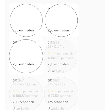
D120646
D120648
18 x 8 x 25 cm
23 x 10 x 32 cm
€
0,25
€
0,26
per eenheid
per eenheid
€
73,50
€
65,00
per doos
per doos
300 eenheden
250 eenheden
D120650
D120652
32 x 13 x 42,5 cm
36 x 12 x 41 cm
€
0,36
€
0,41
per eenheid
per eenheid
€
89,50
€
102,50
per doos
per doos
250 eenheden
250 eenheden
Uitverkocht
D120654
D120656
44 x 14 x 42,5 cm
54 x 14 x 50 cm
€
0,50
€
0,62
per eenheid
per eenheid
€
100,50
€
77,50
per doos
per doos
200 eenheden
125 eenheden
Uitverkocht
Uitverkocht