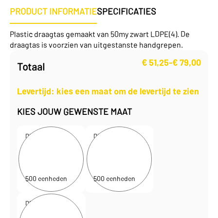
PRODUCT INFORMATIE
SPECIFICATIES
Plastic draagtas gemaakt van 50my zwart LDPE(4). De
draagtas is voorzien van uitgestanste handgrepen.
€
51,25
-
€
79,00
Totaal
Prijsklasse:
€ 51,25
tot
Levertijd: kies een maat om de levertijd te zien
€ 79,00
KIES JOUW GEWENSTE MAAT
D220124
D220126
38 x 45 + 2 x 5 cm
45 x 50 + 2 x 5 cm
€
0,13
€
0,16
per eenheid
per eenheid
€
65,75
€
79,00
per doos
per doos
500 eenheden
500 eenheden
D220127
60 x 50 + 2 x 5 cm