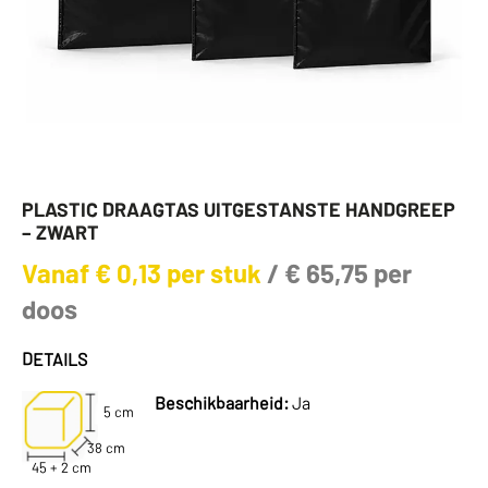
PLASTIC DRAAGTAS UITGESTANSTE HANDGREEP
– ZWART
Vanaf
€
0,13
per stuk
/
€
65,75
per
doos
DETAILS
Beschikbaarheid:
Ja
5 cm
38 cm
45 + 2 cm