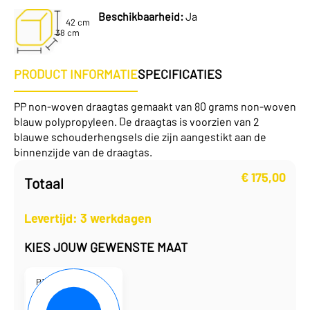
Beschikbaarheid:
Ja
42 cm
38 cm
PRODUCT INFORMATIE
SPECIFICATIES
PP non-woven draagtas gemaakt van 80 grams non-woven
blauw polypropyleen. De draagtas is voorzien van 2
blauwe schouderhengsels die zijn aangestikt aan de
binnenzijde van de draagtas.
€
175,00
Totaal
Levertijd: 3 werkdagen
KIES JOUW GEWENSTE MAAT
P101730-12
38 x 42 cm