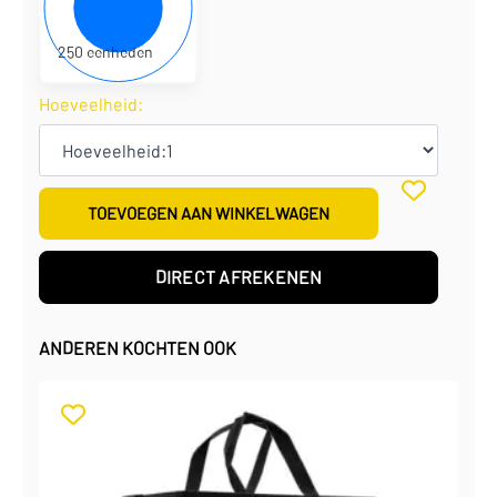
€
0,70
per eenheid
€
175,00
per doos
250 eenheden
Hoeveelheid:
TOEVOEGEN AAN WINKELWAGEN
DIRECT AFREKENEN
ANDEREN KOCHTEN OOK